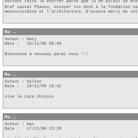
surtout faite le bouffer parce que là on dirait un éth
Bref sauvez Phanou, envoyer vos dons à la fondation na
meucovisidose et l'architecture. D'avance merci de vot
Re: ...
Auteur : benj
Date : 16/11/06 06:49
Bienvenue à nouveau parmi nous !!!
Re: ...
Auteur : byloun
Date : 16/11/06 19:42
vive le caca chinois
Re: ...
Auteur : max
Date : 17/11/06 23:20