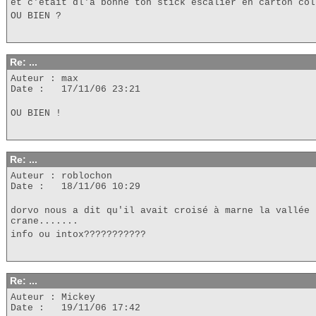
et c'était dl'a bonne ton stick escalier en carton col
OU BIEN ?
Re: ...
Auteur : max
Date : 17/11/06 23:21
OU BIEN !
Re: ...
Auteur : roblochon
Date : 18/11/06 10:29
dorvo nous a dit qu'il avait croisé à marne la vallée 
crane.......
info ou intox???????????
Re: ...
Auteur : Mickey
Date : 19/11/06 17:42