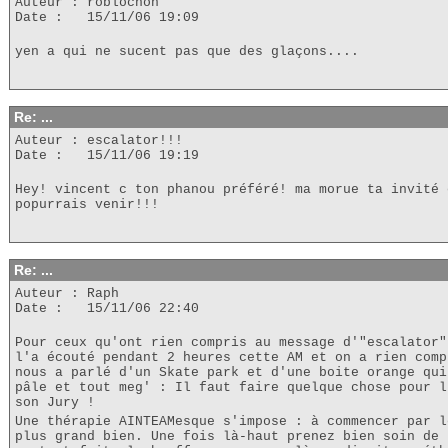
Auteur : roblochon
Date : 15/11/06 19:09
yen a qui ne sucent pas que des glaçons....
Re: ...
Auteur : escalator!!!
Date : 15/11/06 19:19
Hey! vincent c ton phanou préféré! ma morue ta invité 
popurrais venir!!!
Re: ...
Auteur : Raph
Date : 15/11/06 22:40
Pour ceux qu'ont rien compris au message d'"escalator"
l'a écouté pendant 2 heures cette AM et on a rien comp
nous a parlé d'un Skate park et d'une boite orange qui
pâle et tout meg' : Il faut faire quelque chose pour l
son Jury !
Une thérapie AINTEAMesque s'impose : à commencer par l
plus grand bien. Une fois là-haut prenez bien soin de 