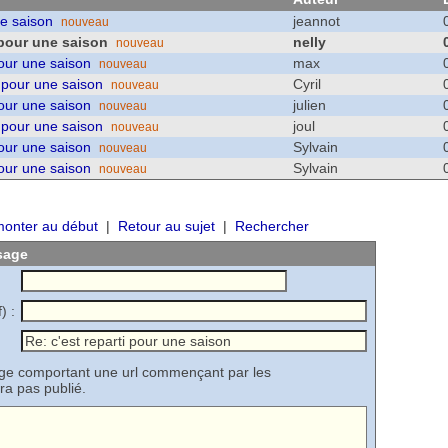
ne saison
jeannot
nouveau
 pour une saison
nelly
nouveau
pour une saison
max
nouveau
i pour une saison
Cyril
nouveau
pour une saison
julien
nouveau
i pour une saison
joul
nouveau
pour une saison
Sylvain
nouveau
pour une saison
Sylvain
nouveau
onter au début
|
Retour au sujet
|
Rechercher
sage
) :
age comportant une url commençant par les
ra pas publié.