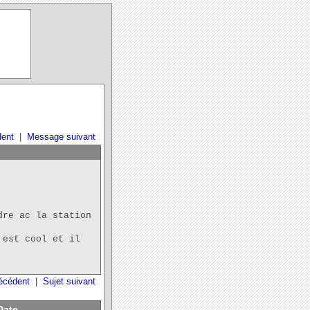
ent
|
Message suivant
dre ac la station
 est cool et il
récédent
|
Sujet suivant
Date