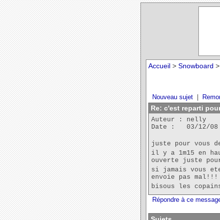
Accueil
>
Snowboard
>
Nouveau sujet
|
Remon
Re: c'est reparti pou
Auteur : nelly
Date : 03/12/08
juste pour vous d
il y a 1m15 en ha
ouverte juste pou
si jamais vous et
envoie pas mal!!!
bisous les copain
Répondre à ce messag
Sujets