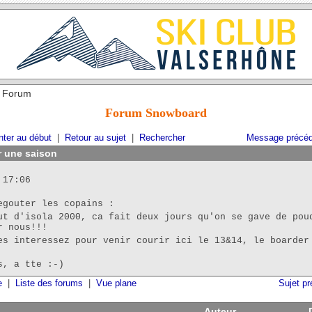
 Forum
Forum Snowboard
ter au début
|
Retour au sujet
|
Rechercher
Message précéd
r une saison
 17:06
egouter les copains :
ut d'isola 2000, ca fait deux jours qu'on se gave de pou
r nous!!!
es interessez pour venir courir ici le 13&14, le boarder
s, a tte :-)
e
|
Liste des forums
|
Vue plane
Sujet p
Auteur