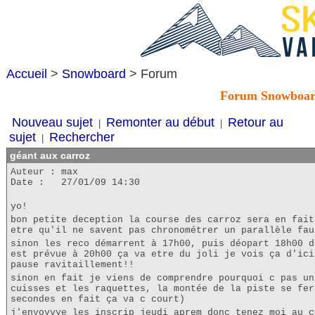
Accueil
>
Snowboard
> Forum
Forum Snowboa
Nouveau sujet
Remonter au début
Retour au
|
|
sujet
Rechercher
|
géant aux carroz
Auteur : max
Date : 27/01/09 14:30
yo!
bon petite deception la course des carroz sera en fait
etre qu'il ne savent pas chronométrer un parallèle fau
sinon les reco démarrent à 17h00, puis déopart 18h00 d
est prévue à 20h00 ça va etre du joli je vois ça d'ici
pause ravitaillement!!
sinon en fait je viens de comprendre pourquoi c pas un
cuisses et les raquettes, la montée de la piste se fer
secondes en fait ça va c court)
j'envoyyye les inscrip jeudi aprem donc tenez moi au c