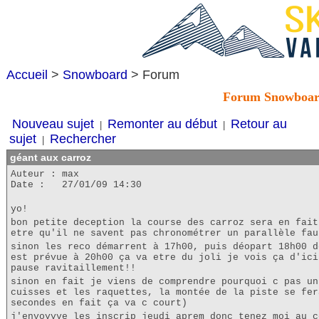
Accueil
>
Snowboard
> Forum
Forum Snowboa
Nouveau sujet
Remonter au début
Retour au
|
|
sujet
Rechercher
|
géant aux carroz
Auteur : max
Date : 27/01/09 14:30
yo!
bon petite deception la course des carroz sera en fait
etre qu'il ne savent pas chronométrer un parallèle fau
sinon les reco démarrent à 17h00, puis déopart 18h00 d
est prévue à 20h00 ça va etre du joli je vois ça d'ici
pause ravitaillement!!
sinon en fait je viens de comprendre pourquoi c pas un
cuisses et les raquettes, la montée de la piste se fer
secondes en fait ça va c court)
j'envoyyye les inscrip jeudi aprem donc tenez moi au c