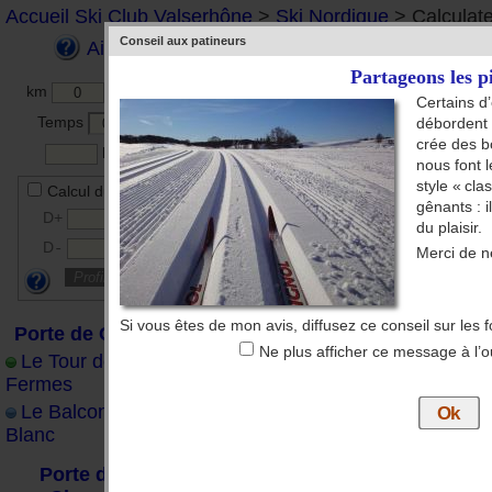
Accueil Ski Club Valserhône
>
Ski Nordique
> Calculate
Conseil aux patineurs
Aide
Partageons les pi
km
Certains d
Temps
débordent p
crée des b
km/h
nous font 
style « cla
Calcul du profil
gênants : i
D
m
+
du plaisir.
D
m
-
Merci de n
Si vous êtes de mon avis, diffusez ce conseil sur les 
Porte de Cuvéry
Ne plus afficher ce message à l’
Le Tour des
Fermes
Le Balcon du Mt-
Blanc
Porte de la