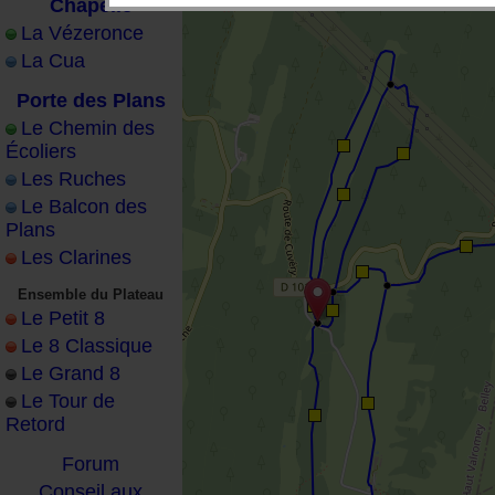
Chapelle
La Vézeronce
La Cua
Porte des Plans
Le Chemin des
Écoliers
Les Ruches
Le Balcon des
Plans
Les Clarines
Ensemble du Plateau
Le Petit 8
Le 8 Classique
Le Grand 8
Le Tour de
Retord
Forum
Conseil aux